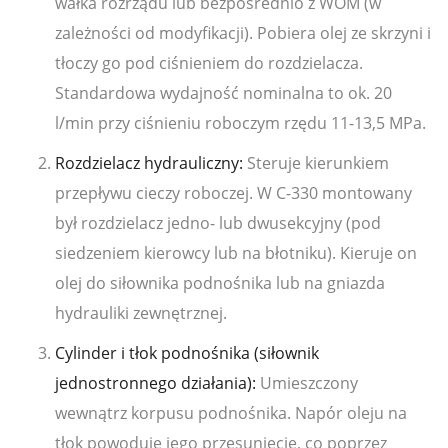
wałka rozrządu lub bezpośrednio z WOM (w
zależności od modyfikacji). Pobiera olej ze skrzyni i
tłoczy go pod ciśnieniem do rozdzielacza.
Standardowa wydajność nominalna to ok. 20
l/min przy ciśnieniu roboczym rzędu 11-13,5 MPa.
Rozdzielacz hydrauliczny:
Steruje kierunkiem
przepływu cieczy roboczej. W C-330 montowany
był rozdzielacz jedno- lub dwusekcyjny (pod
siedzeniem kierowcy lub na błotniku). Kieruje on
olej do siłownika podnośnika lub na gniazda
hydrauliki zewnętrznej.
Cylinder i tłok podnośnika (siłownik
jednostronnego działania):
Umieszczony
wewnątrz korpusu podnośnika. Napór oleju na
tłok powoduje jego przesunięcie, co poprzez