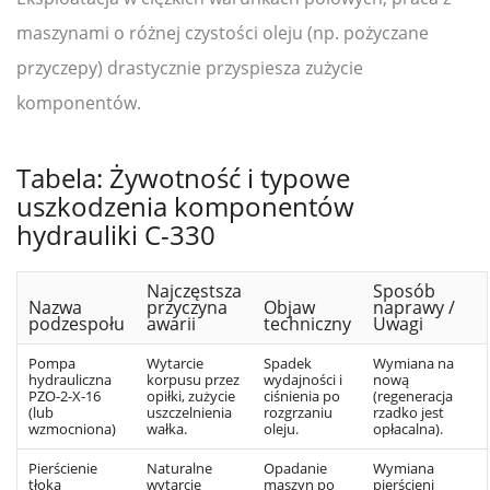
maszynami o różnej czystości oleju (np. pożyczane
przyczepy) drastycznie przyspiesza zużycie
komponentów.
Tabela: Żywotność i typowe
uszkodzenia komponentów
hydrauliki C-330
Najczęstsza
Sposób
Nazwa
przyczyna
Objaw
naprawy /
podzespołu
awarii
techniczny
Uwagi
Pompa
Wytarcie
Spadek
Wymiana na
hydrauliczna
korpusu przez
wydajności i
nową
PZO-2-X-16
opiłki, zużycie
ciśnienia po
(regeneracja
(lub
uszczelnienia
rozgrzaniu
rzadko jest
wzmocniona)
wałka.
oleju.
opłacalna).
Pierścienie
Naturalne
Opadanie
Wymiana
tłoka
wytarcie
maszyn po
pierścieni