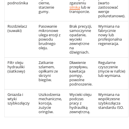
podnośnika
cierne,
zgaszeniu
(warto
starzenie
silnika
lub w
zastosować
gumy.
transporcie.
wersje
poliuretanowe).
Rozdzielacz
Pasowanie
Brak precyzji,
Wymiana na
(suwaki)
mikronowe
samoczynne
fabrycznie
ulega erozji z
opadanie,
nowy lub
powodu
wycieki
profesjonalna
brudnego
zewnętrzne
regeneracja.
oleju.
na
dźwigniach.
Filtr oleju
Zatkanie
Dławienie
Regularne
hydrauliki
szlamem,
przepływu,
czyszczenie
(siatkowy)
opiłkami ze
kawitacja
(mycie w nafcie)
skrzyni
pompy,
lub wymiana.
biegów.
powolne
podnoszenie.
Gniazda i
Uszkodzenia
Wycieki oleju
Wymiana na
wtyki
mechaniczne,
podczas
współczesne
szybkozłączy
korozja,
pracy z
szybkozłącza
zużycie
hydrauliką
standardu ISO.
oringów.
zewnętrzną.