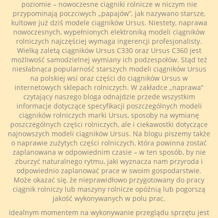
poziomie – nowoczesne ciągniki rolnicze w niczym nie
przypominają poczciwych „papajów”, jak nazywano starsze,
kultowe już dziś modele ciągników Ursus. Niestety, naprawa
nowoczesnych, wypełnionych elektroniką modeli
ciągników
rolniczych
najczęściej wymaga ingerencji profesjonalisty.
Wielką zaletą ciągników Ursus C330 oraz Ursus C360 jest
możliwość samodzielnej wymiany ich podzespołów. Stąd też
niesłabnąca popularność starszych modeli ciągników Ursus
na polskiej wsi oraz części do ciągników Ursus w
internetowych sklepach rolniczych. W zakładce „naprawa”
czytający naszego bloga odnajdzie przede wszystkim
informacje dotyczące specyfikacji poszczególnych modeli
ciągników rolniczych marki Ursus, sposoby na wymianę
poszczególnych części rolniczych, ale i ciekawostki dotyczące
najnowszych modeli ciągników Ursus. Na blogu piszemy także
o naprawie zużytych części rolniczych, która powinna zostać
zaplanowana w odpowiednim czasie – w ten sposób, by nie
zburzyć naturalnego rytmu, jaki wyznacza nam przyroda i
odpowiednio zaplanować prace w swoim gospodarstwie.
Może okazać się, że nieprawidłowo przygotowany do pracy
ciągnik rolniczy lub maszyny rolnicze opóźnią lub pogorszą
jakość wykonywanych w polu prac.
Idealnym momentem na wykonywanie przeglądu sprzętu jest